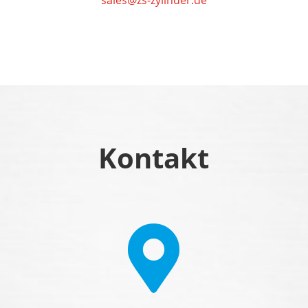
sales@zs-zylinder.de
Kontakt
